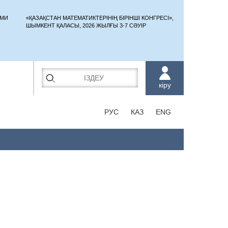
ЫМИ
«ҚАЗАҚСТАН МАТЕМАТИКТЕРІНІҢ БІРІНШІ КОНГРЕСІ»,
ШЫМКЕНТ ҚАЛАСЫ, 2026 ЖЫЛҒЫ 3-7 СӘУІР
кіру
РУС
КАЗ
ENG