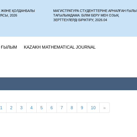
У ЖӘНЕ ҚОЛДАНБАЛЫ
МАГИСТРАТУРА СТУДЕНТТЕРІНЕ АРНАЛҒАН ҒЫЛ
ЯСЫ, 2026
ТАҒЫЛЫМДАМА: БІЛІМ БЕРУ МЕН ОЗЫҚ
ЗЕРТТЕУЛЕРДІ БІРІКТІРУ, 2026.04
ҒЫЛЫМ
KAZAKH MATHEMATICAL JOURNAL
1
2
3
4
5
6
7
8
9
10
»