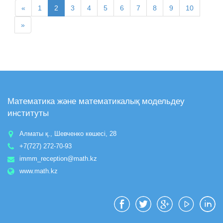
«
1
2
3
4
5
6
7
8
9
10
»
Математика және математикалық модельдеу
институты
Алматы қ., Шевченко көшесі, 28
+7(727) 272-70-93
immm_reception@math.kz
www.math.kz