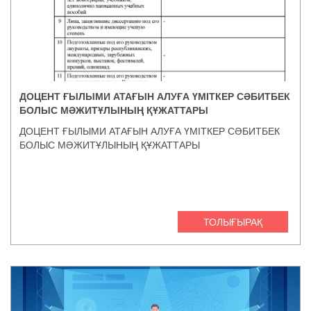
ДОЦЕНТ ҒЫЛЫМИ АТАҒЫН АЛУҒА ҮМІТКЕР CӘБИТБЕК
БОЛЫС МӘЖИТҰЛЫНЫҢ ҚҰЖАТТАРЫ
ДОЦЕНТ ҒЫЛЫМИ АТАҒЫН АЛУҒА ҮМІТКЕР CӘБИТБЕК
БОЛЫС МӘЖИТҰЛЫНЫҢ ҚҰЖАТТАРЫ
ТОЛЫҒЫРАҚ