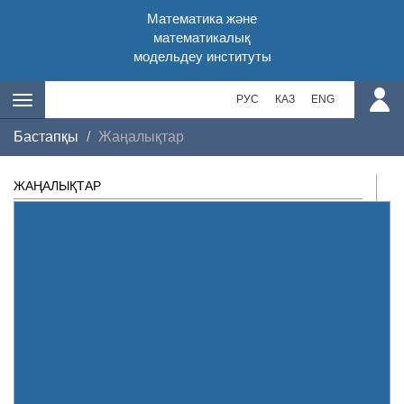
Математика және
математикалық
модельдеу институты
РУС
КАЗ
ENG
Бастапқы
Жаңалықтар
ЖАҢАЛЫҚТАР
СЕМИНАРЛАР
КОНФЕРЕНЦИЯЛАР
ХАЛЫҚАРАЛЫҚ БАЙЛАНЫС
ІC-ШАРАЛАР
ФОТОГАЛЕРЕЯ
МЕМЛЕКЕТТІК САТЫП АЛУ
КІТАПХАНА
MATH KAZNET