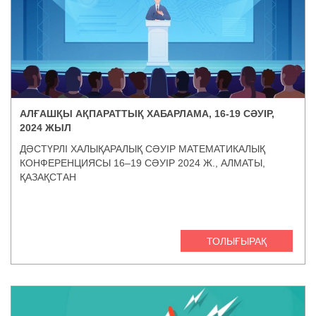
АЛҒАШҚЫ АҚПАРАТТЫҚ ХАБАРЛАМА, 16-19 СӘУІР,
2024 ЖЫЛ
ДӘСТҮРЛІ ХАЛЫҚАРАЛЫҚ СӘУІР МАТЕМАТИКАЛЫҚ
КОНФЕРЕНЦИЯСЫ 16–19 СӘУІР 2024 Ж., АЛМАТЫ,
ҚАЗАҚСТАН
ТОЛЫҒЫРАҚ