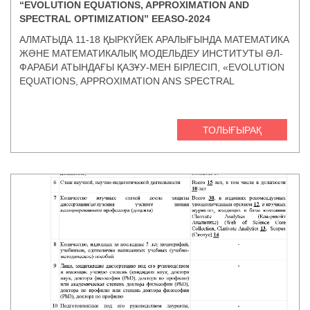
“EVOLUTION EQUATIONS, APPROXIMATION AND
ҚҰЖАТТАРЫ
SPECTRAL OPTIMIZATION” EEASO-2024
ДОЦЕНТ ҒЫЛЫМИ АТАҒЫН АЛУҒА ҮМІТКЕР
АЛМАТЫДА 11-18 ҚЫРКҮЙЕК АРАЛЫҒЫНДА МАТЕМАТИКА
ЕСІРКЕГЕНОВ НҰРГИСА АМАНКЕЛДІҰЛЫНЫҢ
ЖӘНЕ МАТЕМАТИКАЛЫҚ МОДЕЛЬДЕУ ИНСТИТУТЫ ӘЛ-
ҚҰЖАТТАРЫ
ФАРАБИ АТЫНДАҒЫ ҚАЗҰУ-МЕН БІРЛЕСІП, «EVOLUTION
EQUATIONS, APPROXIMATION ANS SPECTRAL
OPTIMIZATION» АТТЫ ХАЛЫҚАРАЛЫҚ ЖАЗҒЫ МЕКТЕП
ПЕН КОНФЕРЕНЦИЯ ӨТКІЗДІ.
ТОЛЫҒЫРАҚ