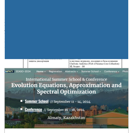
МАТЕМАТИКАЛЫҚ ЖУРНАЛ
ЖАЛПЫ АҚПАРАТ
АВТОРЛАР ҮШІН
2017 ЖУРНАЛДАРЫ
2001-2016 МҰРАҒАТЫ
ДОЦЕНТ ҒЫЛЫМИ АТАҒЫН АЛУҒА ҮМІТКЕР
ЕСІРКЕГЕНОВ НҰРГИСА АМАНКЕЛДІҰЛЫНЫҢ